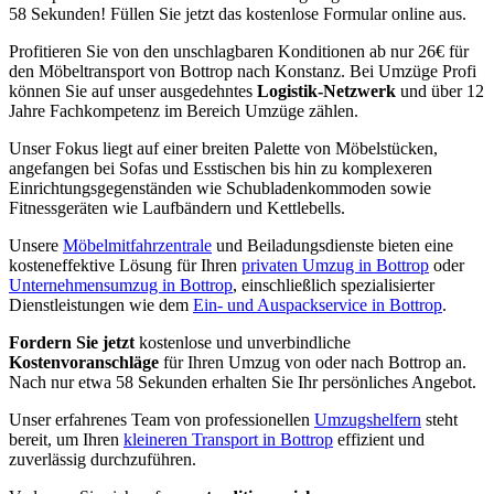
58 Sekunden! Füllen Sie jetzt das kostenlose Formular online aus.
Profitieren Sie von den unschlagbaren Konditionen ab nur 26€ für
den Möbeltransport von Bottrop nach Konstanz. Bei Umzüge Profi
können Sie auf unser ausgedehntes
Logistik-Netzwerk
und über 12
Jahre Fachkompetenz im Bereich Umzüge zählen.
Unser Fokus liegt auf einer breiten Palette von Möbelstücken,
angefangen bei Sofas und Esstischen bis hin zu komplexeren
Einrichtungsgegenständen wie Schubladenkommoden sowie
Fitnessgeräten wie Laufbändern und Kettlebells.
Unsere
Möbelmitfahrzentrale
und Beiladungsdienste bieten eine
kosteneffektive Lösung für Ihren
privaten Umzug in Bottrop
oder
Unternehmensumzug in Bottrop
, einschließlich spezialisierter
Dienstleistungen wie dem
Ein- und Auspackservice in Bottrop
.
Fordern Sie jetzt
kostenlose und unverbindliche
Kostenvoranschläge
für Ihren Umzug von oder nach Bottrop an.
Nach nur etwa 58 Sekunden erhalten Sie Ihr persönliches Angebot.
Unser erfahrenes Team von professionellen
Umzugshelfern
steht
bereit, um Ihren
kleineren Transport in Bottrop
effizient und
zuverlässig durchzuführen.